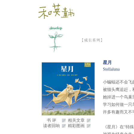
星月
Stellaluna
小蝙蝠还不会飞
被猫头鹰追赶，
她掉进一个鸟巢
学习如何做一只
许多有趣而又不可
书 评
相关文章
读者回响
精彩图画
《星月》在“特殊