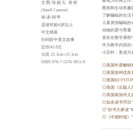
被视为经典之作
文图∕珍妮儿·肯侬
图画和生动有趣
(Janell Cannon)
了解蝙蝠的生活
审译∕阿甲
儿童畏惧蝙蝠的
适读年龄∕6岁以上
动物的爱与尊重.
中文精装
喜欢在教学课程
扫码听中英文故事
作为教学内容的
定价∕43.8元
小百科，更成为
56页 25.3cm×25.3cm
ISBN 978-7-5376-3815-9
◎美国年度畅销童
◎美国加州优良
◎美国KEYSTO
◎美国《出版人
◎美国南加州儿
◎知名读书节目“R
◎“好书大家读”
◎《中国时报》“