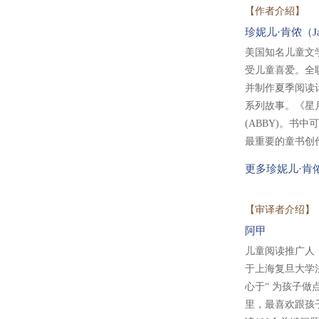
【作者介紹】
珍妮儿·肯侬（Jane
美国知名儿童文
受儿童喜爱。全
并制作夏季阅读
系列故事。《星
(ABBY)。书
最重要的童书创
更多珍妮儿·肯
【审译者介绍】
阿甲
儿童阅读推广人
于上海复旦大学
心于“ 为孩子
里，最喜欢跟孩子